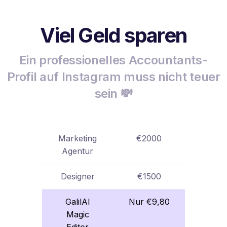
Viel Geld sparen
Ein professionelles Accountants-
Profil auf Instagram muss nicht teuer
sein 💸
Marketing
€2000
Agentur
Designer
€1500
GalilAI
Nur €9,80
Magic
Editor