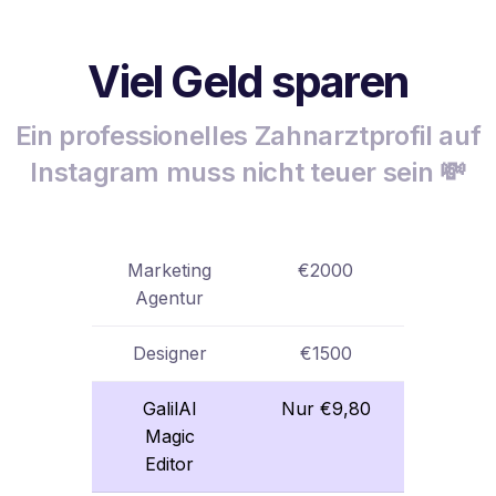
Viel Geld sparen
Ein professionelles Zahnarztprofil auf
Instagram muss nicht teuer sein 💸
Marketing
€2000
Agentur
Designer
€1500
GalilAI
Nur €9,80
Magic
Editor