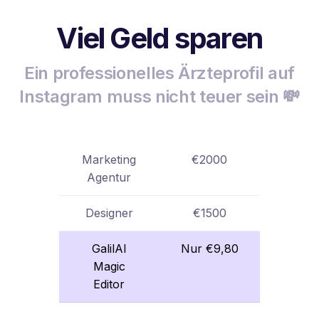
Viel Geld sparen
Ein professionelles Ärzteprofil auf
Instagram muss nicht teuer sein 💸
Marketing
€2000
Agentur
Designer
€1500
GalilAI
Nur €9,80
Magic
Editor