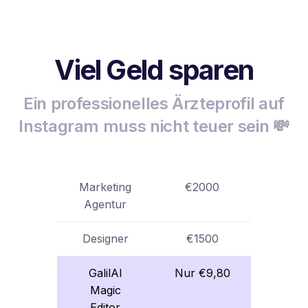
Viel Geld sparen
Ein professionelles Ärzteprofil auf
Instagram muss nicht teuer sein 💸
Marketing
€2000
Agentur
Designer
€1500
GalilAI
Nur €9,80
Magic
Editor